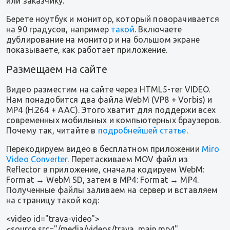
или заказчику.
Берете ноутбук и монитор, который поворачивается
на 90 градусов, например
такой
. Включаете
дублирование на монитор и на большом экране
показываете, как работает приложение.
Размещаем на сайте
Видео разместим на сайте через HTML5-тег VIDEO.
Нам понадобится два файла WebM (VP8 + Vorbis) и
MP4 (H.264 + AAC). Этого хватит для поддержи всех
современных мобильных и компьютерных браузеров.
Почему так, читайте в
подробнейшей статье
.
Перекодируем видео в бесплатном приложении
Miro
Video Converter
. Перетаскиваем MOV файл из
Reflector в приложение, сначала кодируем WebM:
Format → WebM SD, затем в MP4: Format → MP4.
Полученные файлы заливаем на сервер и вставляем
на страницу такой код:
<video id="trava-video">
<source src="/media/videos/trava_main.mp4"