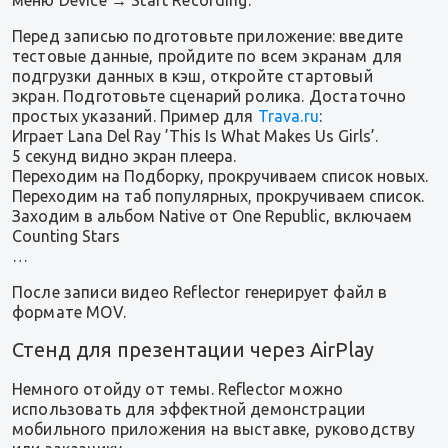
меню Device → Start Recording.
Перед записью подготовьте приложение: введите
тестовые данные, пройдите по всем экранам для
подгрузки данных в кэш, откройте стартовый
экран. Подготовьте сценарий ролика. Достаточно
простых указаний. Пример для
Trava.ru
:
Играет Lana Del Ray ’This Is What Makes Us Girls’.
5 секунд видно экран плеера.
Переходим на Подборку, прокручиваем список новых.
Переходим на таб популярных, прокручиваем список.
Заходим в альбом Native от One Republic, включаем
Counting Stars
…
После записи видео Reflector генерирует файл в
формате MOV.
Стенд для презентации через AirPlay
Немного отойду от темы. Reflector можно
использовать для эффектной демонстрации
мобильного приложения на выставке, руководству