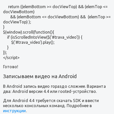
return ((elemBottom >= docViewTop) && (elemTop <=
docViewBottom)
&& (elemBottom <= docViewBottom) && (elemTop >=
docViewTop) );
}
$(window).scroll(function(){
if (isScrolledIntoView($('#trava_video')) {
$('#trava_video').play();
}
});
</script>
Готово!
Записываем видео на Android
В Android запись видео гораздо сложнее. Варианта
два: Android версии 4.4 или rooted-устройство.
Для Android 4.4 требуется скачать SDK и ввести
несколько консольных команд. Подробнее в
инструкции
.