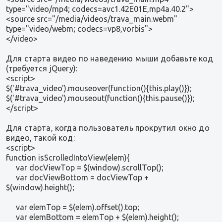
type="video/mp4; codecs=avc1.42E01E,mp4a.40.2">
<source src="/media/videos/trava_main.webm"
type="video/webm; codecs=vp8,vorbis">
</video>
Для старта видео по наведению мыши добавьте код
(требуется jQuery):
<script>
$('#trava_video').mouseover(function(){this.play()});
$('#trava_video').mouseout(function(){this.pause()});
</script>
Для старта, когда пользователь прокрутил окно до
видео, такой код:
<script>
function isScrolledIntoView(elem){
var docViewTop = $(window).scrollTop();
var docViewBottom = docViewTop +
$(window).height();
var elemTop = $(elem).offset().top;
var elemBottom = elemTop + $(elem).height();